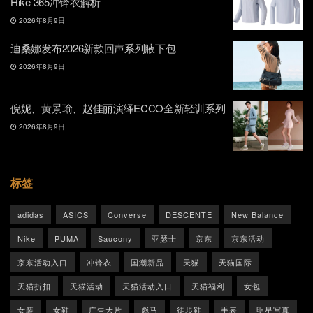
Hike 365冲锋衣解析
2026年8月9日
迪桑娜发布2026新款回声系列腋下包
2026年8月9日
倪妮、黄景瑜、赵佳丽演绎ECCO全新轻训系列
2026年8月9日
标签
adidas
ASICS
Converse
DESCENTE
New Balance
Nike
PUMA
Saucony
亚瑟士
京东
京东活动
京东活动入口
冲锋衣
国潮新品
天猫
天猫国际
天猫折扣
天猫活动
天猫活动入口
天猫福利
女包
女装
女鞋
广告大片
彪马
徒步鞋
手表
明星写真