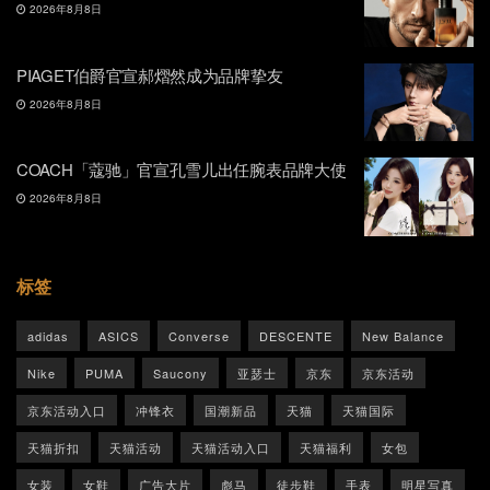
2026年8月8日
PIAGET伯爵官宣郝熠然成为品牌挚友
2026年8月8日
COACH「蔻驰」官宣孔雪儿出任腕表品牌大使
2026年8月8日
标签
adidas
ASICS
Converse
DESCENTE
New Balance
Nike
PUMA
Saucony
亚瑟士
京东
京东活动
京东活动入口
冲锋衣
国潮新品
天猫
天猫国际
天猫折扣
天猫活动
天猫活动入口
天猫福利
女包
女装
女鞋
广告大片
彪马
徒步鞋
手表
明星写真