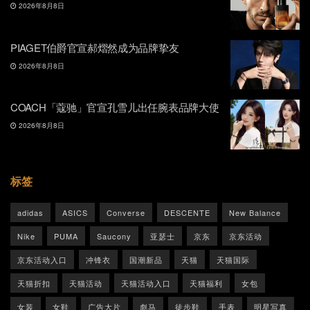
2026年8月8日
PIAGET伯爵官宣郝熠然成为品牌挚友
2026年8月8日
COACH「蔻驰」官宣孔雪儿出任腕表品牌大使
2026年8月8日
标签
adidas
ASICS
Converse
DESCENTE
New Balance
Nike
PUMA
Saucony
亚瑟士
京东
京东活动
京东活动入口
冲锋衣
国潮新品
天猫
天猫国际
天猫折扣
天猫活动
天猫活动入口
天猫福利
女包
女装
女鞋
广告大片
彪马
徒步鞋
手表
明星写真