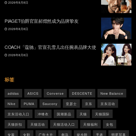
2026年8月8日
PIAGET伯爵官宣郝熠然成为品牌挚友
2026年8月8日
COACH「蔻驰」官宣孔雪儿出任腕表品牌大使
2026年8月8日
标签
adidas
ASICS
Converse
DESCENTE
New Balance
Nike
PUMA
Saucony
亚瑟士
京东
京东活动
京东活动入口
冲锋衣
国潮新品
天猫
天猫国际
天猫折扣
天猫活动
天猫活动入口
天猫福利
女包
女装
女鞋
广告大片
彪马
徒步鞋
手表
明星写真