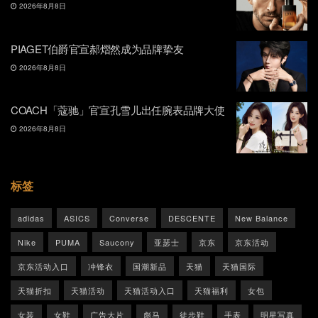
2026年8月8日
PIAGET伯爵官宣郝熠然成为品牌挚友
2026年8月8日
COACH「蔻驰」官宣孔雪儿出任腕表品牌大使
2026年8月8日
标签
adidas
ASICS
Converse
DESCENTE
New Balance
Nike
PUMA
Saucony
亚瑟士
京东
京东活动
京东活动入口
冲锋衣
国潮新品
天猫
天猫国际
天猫折扣
天猫活动
天猫活动入口
天猫福利
女包
女装
女鞋
广告大片
彪马
徒步鞋
手表
明星写真