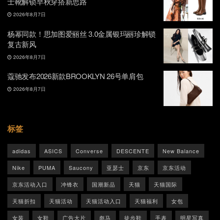
士靴解锁早秋穿搭新思路
2026年8月7日
杨幂同款！思加图爱丽丝 3.0金属银玛丽珍解锁
复古新风
2026年8月7日
蔻驰发布2026新款BROOKLYN 26号单肩包
2026年8月7日
标签
adidas
ASICS
Converse
DESCENTE
New Balance
Nike
PUMA
Saucony
亚瑟士
京东
京东活动
京东活动入口
冲锋衣
国潮新品
天猫
天猫国际
天猫折扣
天猫活动
天猫活动入口
天猫福利
女包
女装
女鞋
广告大片
彪马
徒步鞋
手表
明星写真