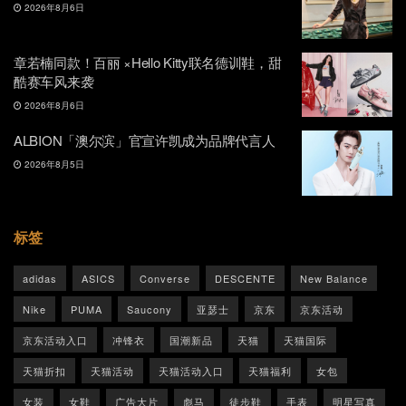
2026年8月6日
章若楠同款！百丽 ×Hello Kitty联名德训鞋，甜
酷赛车风来袭
2026年8月6日
ALBION「澳尔滨」官宣许凯成为品牌代言人
2026年8月5日
标签
adidas
ASICS
Converse
DESCENTE
New Balance
Nike
PUMA
Saucony
亚瑟士
京东
京东活动
京东活动入口
冲锋衣
国潮新品
天猫
天猫国际
天猫折扣
天猫活动
天猫活动入口
天猫福利
女包
女装
女鞋
广告大片
彪马
徒步鞋
手表
明星写真