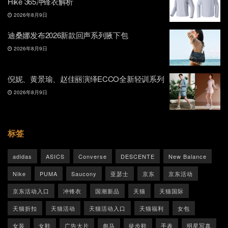
Hike 365冲锋衣解析
2026年8月9日
迪桑娜发布2026新款回声系列腋下包
2026年8月9日
倪妮、黄景瑜、赵佳丽演绎ECCO全新轻训系列
2026年8月9日
标签
adidas
ASICS
Converse
DESCENTE
New Balance
Nike
PUMA
Saucony
亚瑟士
京东
京东活动
京东活动入口
冲锋衣
国潮新品
天猫
天猫国际
天猫折扣
天猫活动
天猫活动入口
天猫福利
女包
女装
女鞋
广告大片
彪马
徒步鞋
手表
明星写真