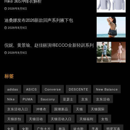
Hike 365冲锋衣解析
2026年8月9日
迪桑娜发布2026新款回声系列腋下包
2026年8月9日
倪妮、黄景瑜、赵佳丽演绎ECCO全新轻训系列
2026年8月9日
标签
adidas
ASICS
Converse
DESCENTE
New Balance
Nike
PUMA
Saucony
亚瑟士
京东
京东活动
京东活动入口
冲锋衣
国潮新品
天猫
天猫国际
天猫折扣
天猫活动
天猫活动入口
天猫福利
女包
女装
女鞋
广告大片
彪马
徒步鞋
手表
明星写真