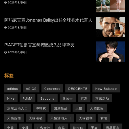
2026年8月9日
阿玛尼官宣Jonathan Bailey出任全球香水代言人
2026年8月8日
PIAGET伯爵官宣郝熠然成为品牌挚友
2026年8月8日
标签
adidas
ASICS
Converse
DESCENTE
New Balance
Nike
PUMA
Saucony
亚瑟士
京东
京东活动
京东活动入口
冲锋衣
国潮新品
天猫
天猫国际
天猫折扣
天猫活动
天猫活动入口
天猫福利
女包
女装
女鞋
广告大片
彪马
徒步鞋
手表
明星写真