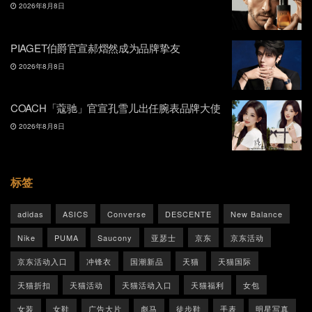
2026年8月8日
PIAGET伯爵官宣郝熠然成为品牌挚友
2026年8月8日
COACH「蔻驰」官宣孔雪儿出任腕表品牌大使
2026年8月8日
标签
adidas
ASICS
Converse
DESCENTE
New Balance
Nike
PUMA
Saucony
亚瑟士
京东
京东活动
京东活动入口
冲锋衣
国潮新品
天猫
天猫国际
天猫折扣
天猫活动
天猫活动入口
天猫福利
女包
女装
女鞋
广告大片
彪马
徒步鞋
手表
明星写真