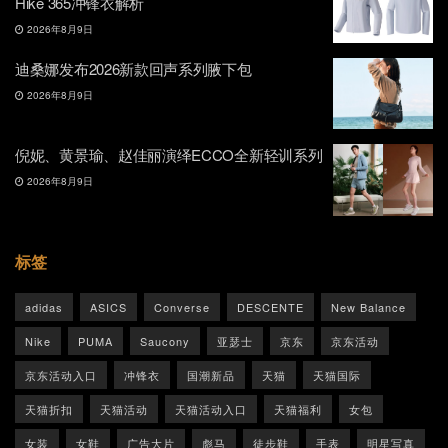
Hike 365冲锋衣解析
2026年8月9日
迪桑娜发布2026新款回声系列腋下包
2026年8月9日
倪妮、黄景瑜、赵佳丽演绎ECCO全新轻训系列
2026年8月9日
标签
adidas
ASICS
Converse
DESCENTE
New Balance
Nike
PUMA
Saucony
亚瑟士
京东
京东活动
京东活动入口
冲锋衣
国潮新品
天猫
天猫国际
天猫折扣
天猫活动
天猫活动入口
天猫福利
女包
女装
女鞋
广告大片
彪马
徒步鞋
手表
明星写真