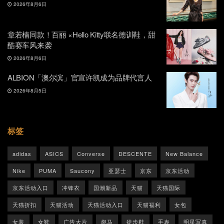
2026年8月6日
章若楠同款！百丽 ×Hello Kitty联名德训鞋，甜
酷赛车风来袭
2026年8月6日
ALBION「澳尔滨」官宣许凯成为品牌代言人
2026年8月5日
标签
adidas
ASICS
Converse
DESCENTE
New Balance
Nike
PUMA
Saucony
亚瑟士
京东
京东活动
京东活动入口
冲锋衣
国潮新品
天猫
天猫国际
天猫折扣
天猫活动
天猫活动入口
天猫福利
女包
女装
女鞋
广告大片
彪马
徒步鞋
手表
明星写真