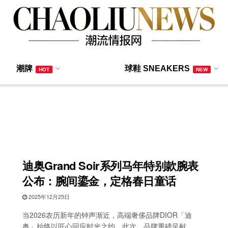
潮牌
球鞋 SNEAKERS
HOT
NEW
迪奥Grand Soir系列马年特别款腕表
公布：腕间鎏金，定格春日童话
2025年12月25日
当2026农历新年的钟声渐近，高端奢侈品牌DIOR「迪
奥」始终以匠心回应时光之约。此次，品牌重磅呈献