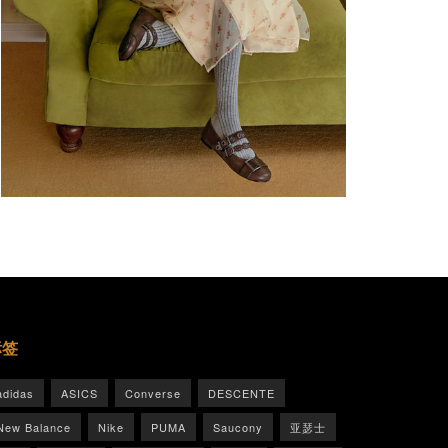
标签
adidas
ASICS
Converse
DESCENTE
New Balance
Nike
PUMA
Saucony
亚瑟士