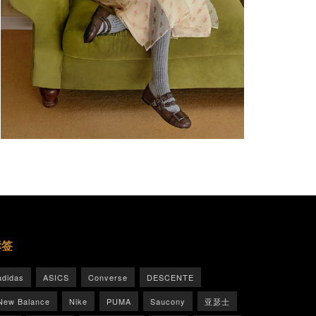
标签
adidas
ASICS
Converse
DESCENTE
New Balance
Nike
PUMA
Saucony
亚瑟士