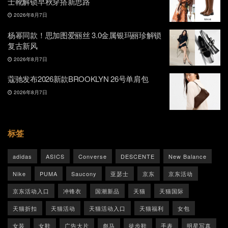
士靴解锁早秋穿搭新思路
2026年8月7日
杨幂同款！思加图爱丽丝 3.0金属银玛丽珍解锁
复古新风
2026年8月7日
蔻驰发布2026新款BROOKLYN 26号单肩包
2026年8月7日
标签
adidas
ASICS
Converse
DESCENTE
New Balance
Nike
PUMA
Saucony
亚瑟士
京东
京东活动
京东活动入口
冲锋衣
国潮新品
天猫
天猫国际
天猫折扣
天猫活动
天猫活动入口
天猫福利
女包
女装
女鞋
广告大片
彪马
徒步鞋
手表
明星写真