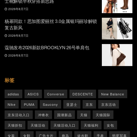
士靴解锁早秋穿搭新思路
2026年8月7日
杨幂同款！思加图爱丽丝 3.0金属银玛丽珍解锁
复古新风
2026年8月7日
蔻驰发布2026新款BROOKLYN 26号单肩包
2026年8月7日
标签
adidas
ASICS
Converse
DESCENTE
New Balance
Nike
PUMA
Saucony
亚瑟士
京东
京东活动
京东活动入口
冲锋衣
国潮新品
天猫
天猫国际
天猫折扣
天猫活动
天猫活动入口
天猫福利
女包
女装
女鞋
广告大片
彪马
徒步鞋
手表
明星写真