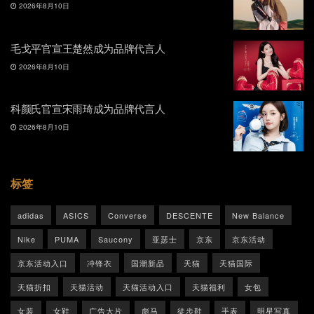
2026年8月10日
毛戈平官宣王楚然成为品牌代言人
2026年8月10日
科颜氏官宣宋雨琦成为品牌代言人
2026年8月10日
标签
adidas
ASICS
Converse
DESCENTE
New Balance
Nike
PUMA
Saucony
亚瑟士
京东
京东活动
京东活动入口
冲锋衣
国潮新品
天猫
天猫国际
天猫折扣
天猫活动
天猫活动入口
天猫福利
女包
女装
女鞋
广告大片
彪马
徒步鞋
手表
明星写真