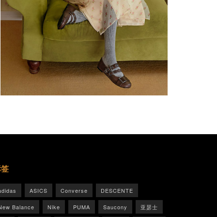
标签
adidas
ASICS
Converse
DESCENTE
New Balance
Nike
PUMA
Saucony
亚瑟士