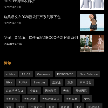
Hike 365冲锋衣解析
2026年8月9日
迪桑娜发布2026新款回声系列腋下包
2026年8月9日
倪妮、黄景瑜、赵佳丽演绎ECCO全新轻训系列
2026年8月9日
标签
adidas
ASICS
Converse
DESCENTE
New Balance
Nike
PUMA
Saucony
亚瑟士
京东
京东活动
京东活动入口
冲锋衣
国潮新品
天猫
天猫国际
天猫折扣
天猫活动
天猫活动入口
天猫福利
女包
女装
女鞋
广告大片
彪马
徒步鞋
手表
明星写真