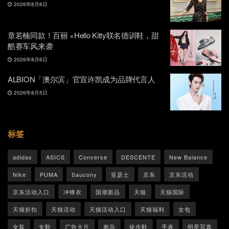
2026年8月6日
章若楠同款！百丽 ×Hello Kitty联名德训鞋，甜
酷赛车风来袭
2026年8月6日
ALBION「澳尔滨」官宣许凯成为品牌代言人
2026年8月5日
标签
adidas
ASICS
Converse
DESCENTE
New Balance
Nike
PUMA
Saucony
亚瑟士
京东
京东活动
京东活动入口
冲锋衣
国潮新品
天猫
天猫国际
天猫折扣
天猫活动
天猫活动入口
天猫福利
女包
女装
女鞋
广告大片
彪马
徒步鞋
手表
明星写真