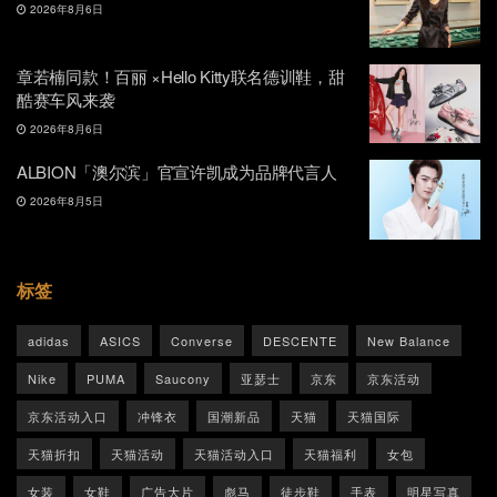
2026年8月6日
章若楠同款！百丽 ×Hello Kitty联名德训鞋，甜
酷赛车风来袭
2026年8月6日
ALBION「澳尔滨」官宣许凯成为品牌代言人
2026年8月5日
标签
adidas
ASICS
Converse
DESCENTE
New Balance
Nike
PUMA
Saucony
亚瑟士
京东
京东活动
京东活动入口
冲锋衣
国潮新品
天猫
天猫国际
天猫折扣
天猫活动
天猫活动入口
天猫福利
女包
女装
女鞋
广告大片
彪马
徒步鞋
手表
明星写真