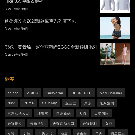
Hike 365冲锋衣解析
2026年8月9日
迪桑娜发布2026新款回声系列腋下包
2026年8月9日
倪妮、黄景瑜、赵佳丽演绎ECCO全新轻训系列
2026年8月9日
标签
adidas
ASICS
Converse
DESCENTE
New Balance
Nike
PUMA
Saucony
亚瑟士
京东
京东活动
京东活动入口
冲锋衣
国潮新品
天猫
天猫国际
天猫折扣
天猫活动
天猫活动入口
天猫福利
女包
女装
女鞋
广告大片
彪马
徒步鞋
手表
明星写真