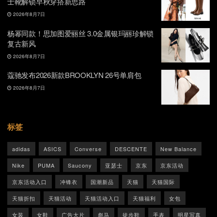
士靴解锁早秋穿搭新思路
2026年8月7日
杨幂同款！思加图爱丽丝 3.0金属银玛丽珍解锁
复古新风
2026年8月7日
蔻驰发布2026新款BROOKLYN 26号单肩包
2026年8月7日
标签
adidas
ASICS
Converse
DESCENTE
New Balance
Nike
PUMA
Saucony
亚瑟士
京东
京东活动
京东活动入口
冲锋衣
国潮新品
天猫
天猫国际
天猫折扣
天猫活动
天猫活动入口
天猫福利
女包
女装
女鞋
广告大片
彪马
徒步鞋
手表
明星写真