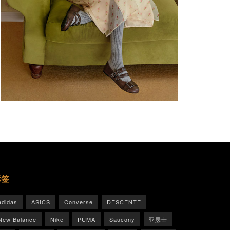
标签
adidas
ASICS
Converse
DESCENTE
New Balance
Nike
PUMA
Saucony
亚瑟士