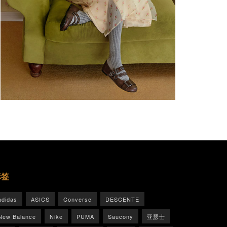
标签
adidas
ASICS
Converse
DESCENTE
New Balance
Nike
PUMA
Saucony
亚瑟士