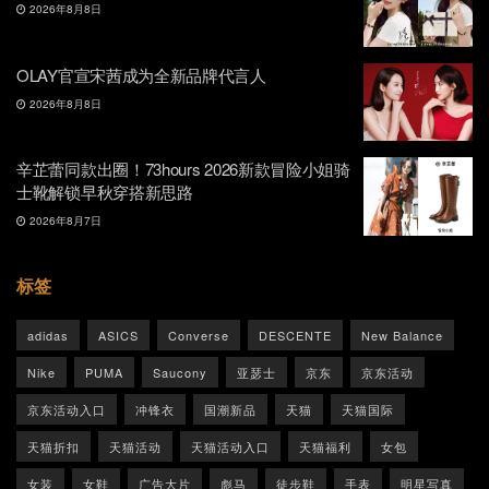
2026年8月8日
OLAY官宣宋茜成为全新品牌代言人
2026年8月8日
辛芷蕾同款出圈！73hours 2026新款冒险小姐骑
士靴解锁早秋穿搭新思路
2026年8月7日
标签
adidas
ASICS
Converse
DESCENTE
New Balance
Nike
PUMA
Saucony
亚瑟士
京东
京东活动
京东活动入口
冲锋衣
国潮新品
天猫
天猫国际
天猫折扣
天猫活动
天猫活动入口
天猫福利
女包
女装
女鞋
广告大片
彪马
徒步鞋
手表
明星写真