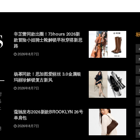
辛芷蕾同款出圈！73hours 2026新
款冒险小姐骑士靴解锁早秋穿搭新思
路
2026年8月7日
杨幂同款！思加图爱丽丝 3.0金属银
玛丽珍解锁复古新风
2026年8月7日
时
品
上
蔻驰发布2026新款BROOKLYN 26号
单肩包
2026年8月7日
潮
、