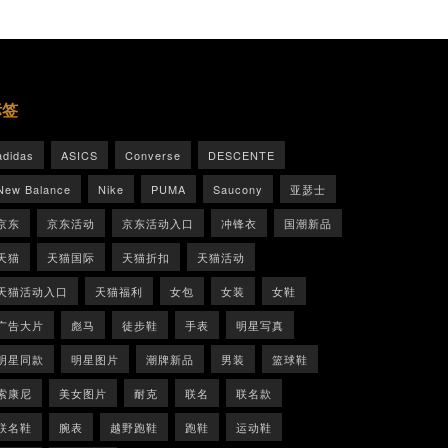
标签
adidas
ASICS
Converse
DESCENTE
New Balance
Nike
PUMA
Saucony
亚瑟士
京东
京东活动
京东活动入口
冲锋衣
国潮新品
天猫
天猫国际
天猫折扣
天猫活动
天猫活动入口
天猫福利
女包
女装
女鞋
广告大片
彪马
徒步鞋
手表
明星写真
明星同款
明星图片
潮牌新品
男装
篮球鞋
索康尼
美女图片
耐克
联名
联名款
联名鞋
腕表
越野跑鞋
跑鞋
运动鞋