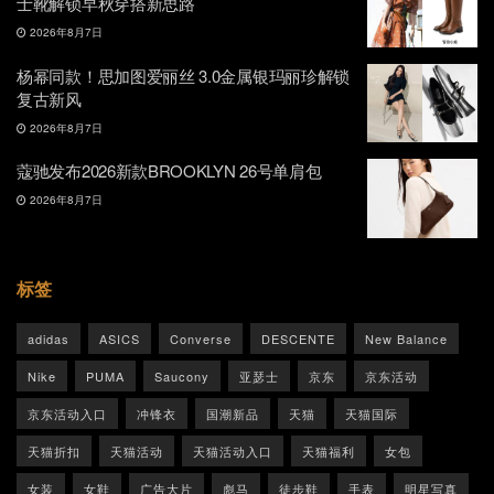
士靴解锁早秋穿搭新思路
2026年8月7日
杨幂同款！思加图爱丽丝 3.0金属银玛丽珍解锁
复古新风
2026年8月7日
蔻驰发布2026新款BROOKLYN 26号单肩包
2026年8月7日
标签
adidas
ASICS
Converse
DESCENTE
New Balance
Nike
PUMA
Saucony
亚瑟士
京东
京东活动
京东活动入口
冲锋衣
国潮新品
天猫
天猫国际
天猫折扣
天猫活动
天猫活动入口
天猫福利
女包
女装
女鞋
广告大片
彪马
徒步鞋
手表
明星写真