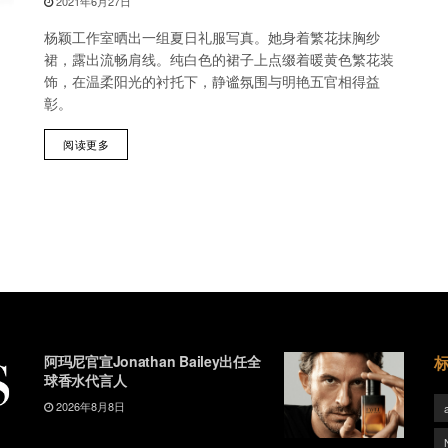
2021年6月27日
杨颖工作室晒出一组夏日礼服写真。她身着繁花抹胸纱
裙，露出流畅肩线。纯白色的裙子上点缀着暖黄色繁花装
饰，在温柔阳光的衬托下，静谧氛围与明艳五官相得益
彰。
阅读更多
阿玛尼官宣Jonathan Bailey出任全
球香水代言人
2026年8月8日