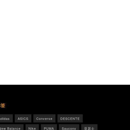
标签
adidas
ASICS
Converse
DESCENTE
New Balance
Nike
PUMA
Saucony
亚瑟士