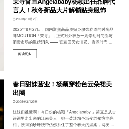
茉寻官宣Angelababy杨颖出任品牌代
言人！秋冬新品大片解锁贴身服饰
2025年10月2日
2025年9月27日，国内聚焦高品质贴身服饰赛道的时尚品
牌MOUTION「茉寻」，正式对外释放一则牵动时尚圈与
消费市场的重磅消息 —— 官宣国民女演员、资深时尚 ...
阅读更多
春日甜妹营业！杨颖穿粉色云朵裙美
出圈
2025年3月25日
姐妹们谁懂啊！今日份的杨颖「Angelababy 」简直是从古
诗词里走出来的江南美人！她一袭淡粉色渐变纱裙惊艳亮
相，腰间的珍珠腰带仿佛系住了整个春天的温柔，网友 ...