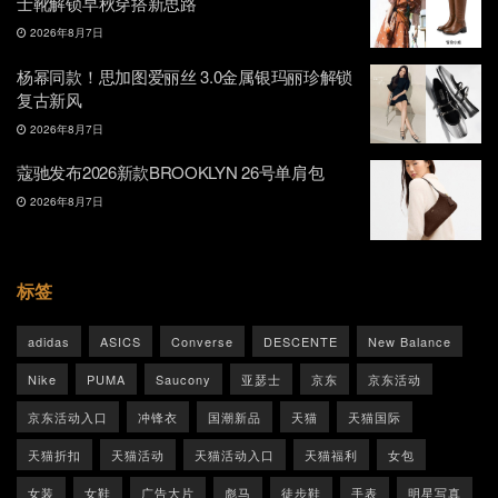
士靴解锁早秋穿搭新思路
2026年8月7日
杨幂同款！思加图爱丽丝 3.0金属银玛丽珍解锁
复古新风
2026年8月7日
蔻驰发布2026新款BROOKLYN 26号单肩包
2026年8月7日
标签
adidas
ASICS
Converse
DESCENTE
New Balance
Nike
PUMA
Saucony
亚瑟士
京东
京东活动
京东活动入口
冲锋衣
国潮新品
天猫
天猫国际
天猫折扣
天猫活动
天猫活动入口
天猫福利
女包
女装
女鞋
广告大片
彪马
徒步鞋
手表
明星写真