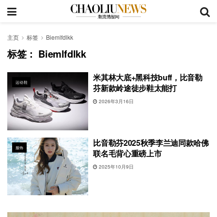
主页
标签
Biemlfdlkk
标签：
Biemlfdlkk
米其林大底+黑科技buff，比音勒
运动鞋
芬新款岭途徒步鞋太能打
2026年3月16日
比音勒芬2025秋季李兰迪同款哈佛
服饰
联名毛背心重磅上市
2025年10月9日