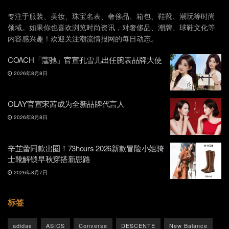
专注于服装、美妆、珠宝名表、奢侈品、箱包、鞋靴、潮玩等时尚
领域。如果你也喜欢浏览时尚资讯，对奢侈品、潮牌、球鞋文化等
内容感兴趣！欢迎关注潮流情报网的每日动态。
COACH「蔻驰」官宣孔雪儿出任腕表品牌大使
2026年8月8日
OLAY官宣宋茜成为全新品牌代言人
2026年8月8日
辛芷蕾同款出圈！73hours 2026新款冒险小姐骑
士靴解锁早秋穿搭新思路
2026年8月7日
标签
adidas
ASICS
Converse
DESCENTE
New Balance