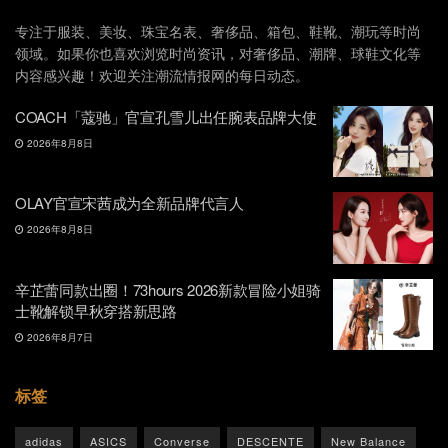
专注于服装、美妆、珠宝名表、奢侈品、箱包、鞋靴、潮玩等时尚
领域。如果你也喜欢浏览时尚资讯，对奢侈品、潮牌、球鞋文化等
内容感兴趣！欢迎关注潮流情报网的每日动态。
COACH「蔻驰」官宣孔雪儿出任腕表品牌大使
2026年8月8日
OLAY官宣宋茜成为全新品牌代言人
2026年8月8日
辛芷蕾同款出圈！73hours 2026新款冒险小姐骑
士靴解锁早秋穿搭新思路
2026年8月7日
标签
adidas
ASICS
Converse
DESCENTE
New Balance