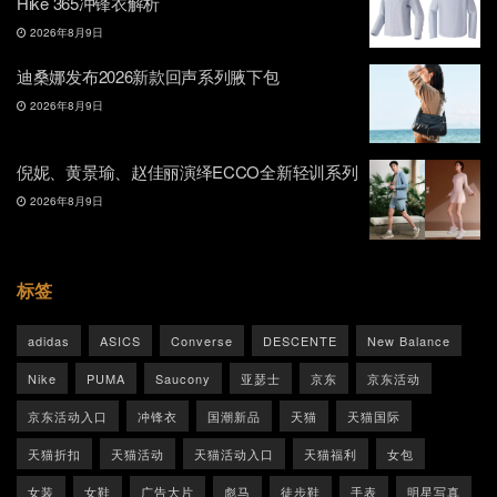
Hike 365冲锋衣解析
2026年8月9日
迪桑娜发布2026新款回声系列腋下包
2026年8月9日
倪妮、黄景瑜、赵佳丽演绎ECCO全新轻训系列
2026年8月9日
标签
adidas
ASICS
Converse
DESCENTE
New Balance
Nike
PUMA
Saucony
亚瑟士
京东
京东活动
京东活动入口
冲锋衣
国潮新品
天猫
天猫国际
天猫折扣
天猫活动
天猫活动入口
天猫福利
女包
女装
女鞋
广告大片
彪马
徒步鞋
手表
明星写真