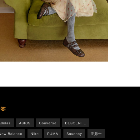
标签
adidas
ASICS
Converse
DESCENTE
New Balance
Nike
PUMA
Saucony
亚瑟士