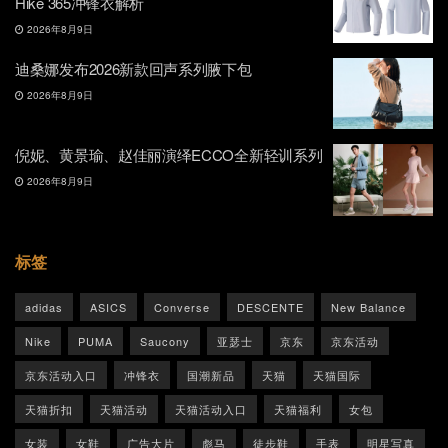
Hike 365冲锋衣解析
2026年8月9日
迪桑娜发布2026新款回声系列腋下包
2026年8月9日
倪妮、黄景瑜、赵佳丽演绎ECCO全新轻训系列
2026年8月9日
标签
adidas
ASICS
Converse
DESCENTE
New Balance
Nike
PUMA
Saucony
亚瑟士
京东
京东活动
京东活动入口
冲锋衣
国潮新品
天猫
天猫国际
天猫折扣
天猫活动
天猫活动入口
天猫福利
女包
女装
女鞋
广告大片
彪马
徒步鞋
手表
明星写真