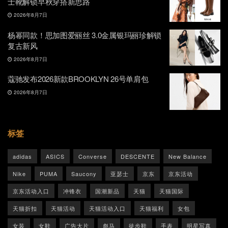
士靴解锁早秋穿搭新思路
2026年8月7日
杨幂同款！思加图爱丽丝 3.0金属银玛丽珍解锁
复古新风
2026年8月7日
蔻驰发布2026新款BROOKLYN 26号单肩包
2026年8月7日
标签
adidas
ASICS
Converse
DESCENTE
New Balance
Nike
PUMA
Saucony
亚瑟士
京东
京东活动
京东活动入口
冲锋衣
国潮新品
天猫
天猫国际
天猫折扣
天猫活动
天猫活动入口
天猫福利
女包
女装
女鞋
广告大片
彪马
徒步鞋
手表
明星写真