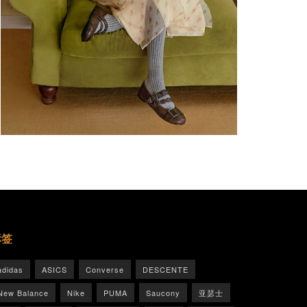
标签
adidas
ASICS
Converse
DESCENTE
New Balance
Nike
PUMA
Saucony
亚瑟士