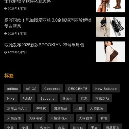
士靴解锁早秋穿搭新思路
2026年8月7日
杨幂同款！思加图爱丽丝 3.0金属银玛丽珍解锁
复古新风
2026年8月7日
蔻驰发布2026新款BROOKLYN 26号单肩包
2026年8月7日
标签
adidas
ASICS
Converse
DESCENTE
New Balance
Nike
PUMA
Saucony
亚瑟士
京东
京东活动
京东活动入口
冲锋衣
国潮新品
天猫
天猫国际
天猫折扣
天猫活动
天猫活动入口
天猫福利
女包
女装
女鞋
广告大片
彪马
徒步鞋
手表
明星写真