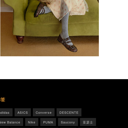
标签
adidas
ASICS
Converse
DESCENTE
New Balance
Nike
PUMA
Saucony
亚瑟士