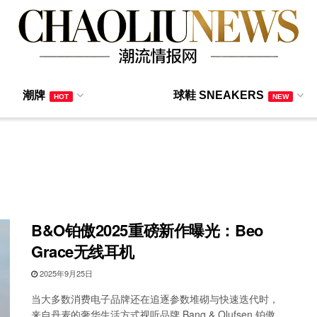
潮牌
球鞋 SNEAKERS
HOT
NEW
B&O铂傲2025重磅新作曝光：Beo
Grace无线耳机
2025年9月25日
当大多数消费电子品牌还在追逐参数堆砌与快速迭代时，
来自丹麦的奢华生活方式视听品牌 Bang & Olufsen 铂傲