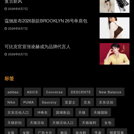
复古新风
2026年8月7日
蔻驰发布2026新款BROOKLYN 26号单肩包
2026年8月7日
可比克官宣张凌赫成为品牌代言人
2026年8月7日
标签
adidas
ASICS
Converse
DESCENTE
New Balance
Nike
PUMA
Saucony
亚瑟士
京东
京东活动
京东活动入口
冲锋衣
国潮新品
天猫
天猫国际
天猫折扣
天猫活动
天猫活动入口
天猫福利
女包
女装
女鞋
广告大片
彪马
徒步鞋
手表
明星写真