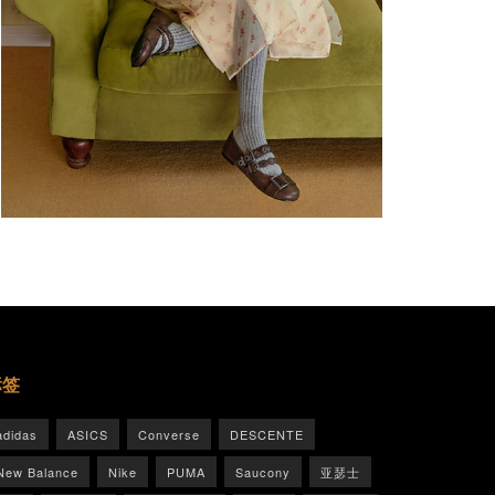
标签
adidas
ASICS
Converse
DESCENTE
New Balance
Nike
PUMA
Saucony
亚瑟士