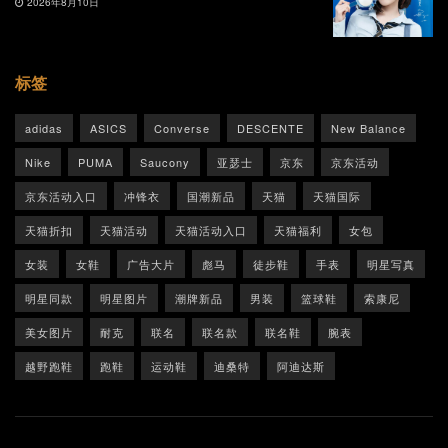
2026年8月10日
标签
adidas
ASICS
Converse
DESCENTE
New Balance
Nike
PUMA
Saucony
亚瑟士
京东
京东活动
京东活动入口
冲锋衣
国潮新品
天猫
天猫国际
天猫折扣
天猫活动
天猫活动入口
天猫福利
女包
女装
女鞋
广告大片
彪马
徒步鞋
手表
明星写真
明星同款
明星图片
潮牌新品
男装
篮球鞋
索康尼
美女图片
耐克
联名
联名款
联名鞋
腕表
越野跑鞋
跑鞋
运动鞋
迪桑特
阿迪达斯