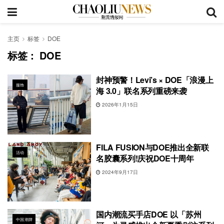
主页
标签
DOE
标签：
DOE
封神预警！Levi’s × DOE「浪漫上
服饰
海 3.0」联名系列重磅来袭
2026年1月15日
FILA FUSION与DOE推出全新联
活动
名胶囊系列!庆祝DOE十周年
2024年9月17日
国内潮流买手店DOE 以「苏州
中国潮牌