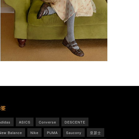
标签
adidas
ASICS
Converse
DESCENTE
New Balance
Nike
PUMA
Saucony
亚瑟士