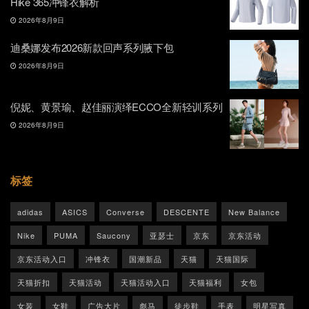
Hike 365冲锋衣解析
2026年8月9日
迪桑娜发布2026新款回声系列腋下包
2026年8月9日
倪妮、黄景瑜、赵佳丽演绎ECCO全新轻训系列
2026年8月9日
标签
adidas
ASICS
Converse
DESCENTE
New Balance
Nike
PUMA
Saucony
亚瑟士
京东
京东活动
京东活动入口
冲锋衣
国潮新品
天猫
天猫国际
天猫折扣
天猫活动
天猫活动入口
天猫福利
女包
女装
女鞋
广告大片
彪马
徒步鞋
手表
明星写真