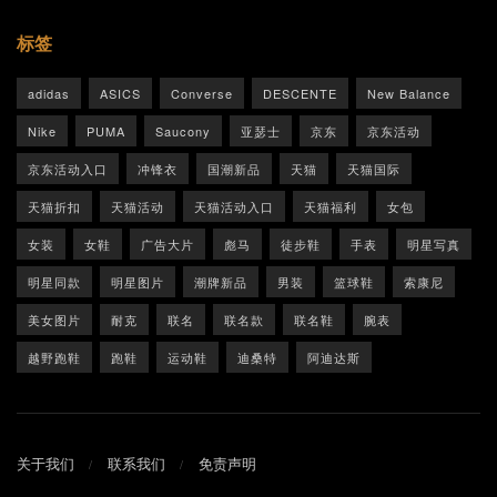
标签
adidas
ASICS
Converse
DESCENTE
New Balance
Nike
PUMA
Saucony
亚瑟士
京东
京东活动
京东活动入口
冲锋衣
国潮新品
天猫
天猫国际
天猫折扣
天猫活动
天猫活动入口
天猫福利
女包
女装
女鞋
广告大片
彪马
徒步鞋
手表
明星写真
明星同款
明星图片
潮牌新品
男装
篮球鞋
索康尼
美女图片
耐克
联名
联名款
联名鞋
腕表
越野跑鞋
跑鞋
运动鞋
迪桑特
阿迪达斯
关于我们
联系我们
免责声明