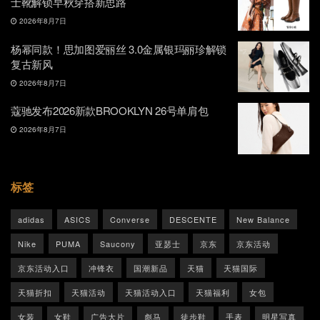
士靴解锁早秋穿搭新思路
2026年8月7日
杨幂同款！思加图爱丽丝 3.0金属银玛丽珍解锁
复古新风
2026年8月7日
蔻驰发布2026新款BROOKLYN 26号单肩包
2026年8月7日
标签
adidas
ASICS
Converse
DESCENTE
New Balance
Nike
PUMA
Saucony
亚瑟士
京东
京东活动
京东活动入口
冲锋衣
国潮新品
天猫
天猫国际
天猫折扣
天猫活动
天猫活动入口
天猫福利
女包
女装
女鞋
广告大片
彪马
徒步鞋
手表
明星写真