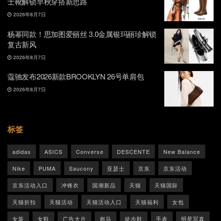
士靴解锁早秋穿搭新思路
2026年8月7日
杨幂同款！思加图爱丽丝 3.0金属银玛丽珍解锁
复古新风
2026年8月7日
蔻驰发布2026新款BROOKLYN 26号单肩包
2026年8月7日
标签
adidas
ASICS
Converse
DESCENTE
New Balance
Nike
PUMA
Saucony
亚瑟士
京东
京东活动
京东活动入口
冲锋衣
国潮新品
天猫
天猫国际
天猫折扣
天猫活动
天猫活动入口
天猫福利
女包
女装
女鞋
广告大片
彪马
徒步鞋
手表
明星写真