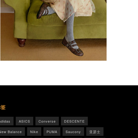
标签
adidas
ASICS
Converse
DESCENTE
New Balance
Nike
PUMA
Saucony
亚瑟士