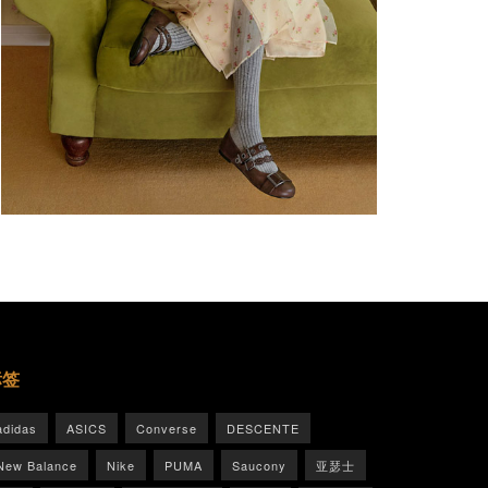
标签
adidas
ASICS
Converse
DESCENTE
New Balance
Nike
PUMA
Saucony
亚瑟士